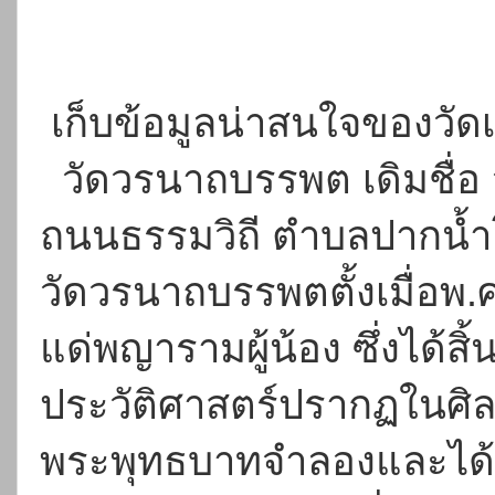
เก็บข้อมูลน่าสนใจของวัดเ
วัดวรนาถบรรพต เดิมชื่อ ว
ถนนธรรมวิถี ตำบลปากน้ำ
วัดวรนาถบรรพตตั้งเมื่อพ.ศ
แด่พญารามผู้น้อง ซึ่งได้
ประวัติศาสตร์ปรากฏในศิล
พระพุทธบาทจำลองและได้จา