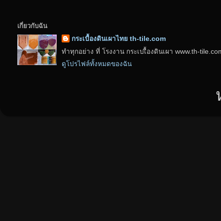
เกี่ยวกับฉัน
กระเบื้องดินเผาไทย th-tile.com
ทำทุกอย่าง ที่ โรงงาน กระเบเื้องดินเผา www.th-tile.c
ดูโปรไฟล์ทั้งหมดของฉัน