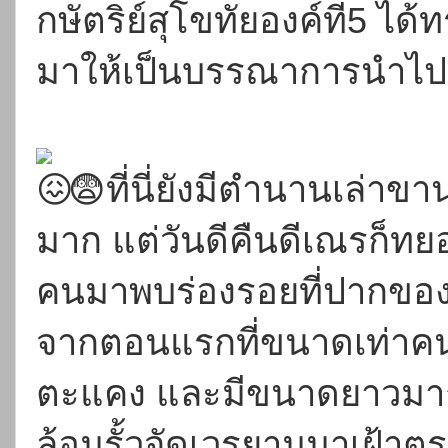
กษัตริย์สุโขทัยองค์ที่5 
มาให้เป็นบรรณาการนำไป
😨ที่นี่ยังมีตำนานเล่าข
มาก แต่วันดีคืนดีเณรก็ท
คนมาพบร่องรอยที่ปากของพร
จากตอนแรกที่ขนาดเท่าคนจ
ตะแคง และมีขนาดยาวมากเ
ล้อมรั้วจัดเวรยามมาเฝ้าตรงน