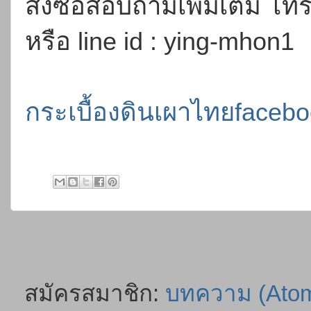
สั่งซื้อสอบถามเพิ่มเติม โ
หรือ line id : ying-mhon1
กระเบื้องดินเผาไทยfaceb
สมัครสมาชิก:
บทความ (Ato